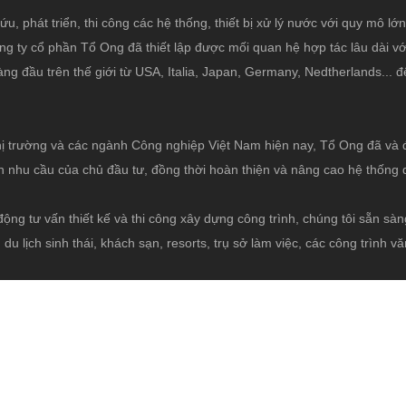
ứu, phát triển, thi công các hệ thống, thiết bị xử lý nước với quy mô lớ
g ty cổ phần Tổ Ong đã thiết lập được mối quan hệ hợp tác lâu dài vớ
hàng đầu trên thế giới từ USA, Italia, Japan, Germany, Nedtherlands...
thị trường và các ngành Công nghiệp Việt Nam hiện nay, Tổ Ong đã v
nhu cầu của chủ đầu tư, đồng thời hoàn thiện và nâng cao hệ thống 
động tư vấn thiết kế và thi công xây dựng công trình, chúng tôi sẵn sàn
u lịch sinh thái, khách sạn, resorts, trụ sở làm việc, các công trình v