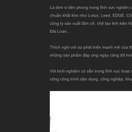
Là đơn vị tiên phong trong lĩnh vực nghiên c
chuẩn khắt khe như Lotus, Leed, EDGE. Côn
công ty sản xuất tầm cỡ, chế tạo linh kiện 
Đài Loan...
Thích nghi với sự phát triển mạnh mẽ của 
những sản phẩm đáp ứng ngày càng tốt hơn 
Với kinh nghiệm có sẵn trong lĩnh vực hoạt 
công công trình dân dụng, công nghiệp, khu d