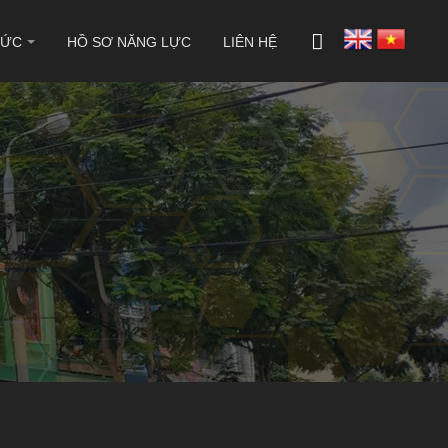
TỨC
HỒ SƠ NĂNG LỰC
LIÊN HỆ