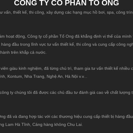
CÔNG TY CỔ PHẦN TỔ ONG
 vấn, thiết kế, thi công, xây dựng các hạng mục hồ bơi, spa, công trì
m hoạt động, Công ty cổ phần Tổ Ong đã khẳng định vị thế của mình tr
hàng đầu trong lĩnh vực tư vấn thiết kế, thi công và cung cấp công ng
 thành trên khắp cả nước.
 viên giàu kinh nghiệm, đã từng chủ trì, tham gia tư vấn thiết kế nhiề
h, Kontum, Nha Trang, Nghệ An, Hà Nội v.v...
công ty chúng tôi đã được các chủ đầu tư đánh giá cao về chất lượng t
ng đã và đang hợp tác với các thương hiệu cung cấp thiết bị hàng đầu 
ồng Lam Hà Tĩnh, Cảng hàng không Chu Lai.